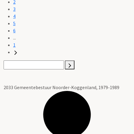
2
3
4
5
6
...
1
2033 Gemeentebestuur Noorder-Koggenland, 1979-1989