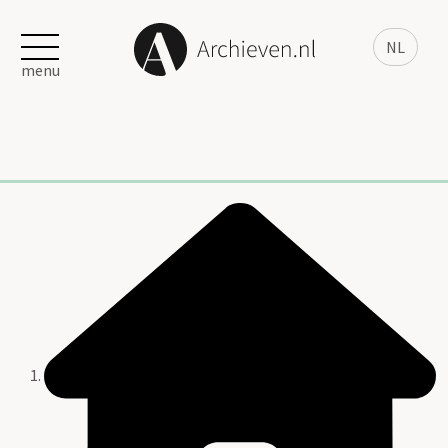
NL
menu