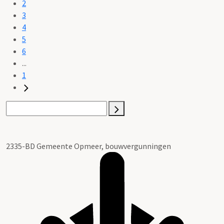
2
3
4
5
6
...
1
2335-BD Gemeente Opmeer, bouwvergunningen