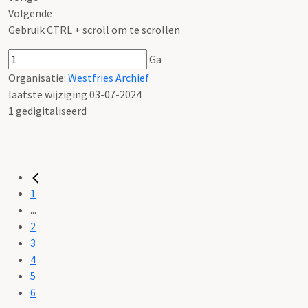
Volgende
Gebruik CTRL + scroll om te scrollen
Ga
Organisatie:
Westfries Archief
laatste wijziging 03-07-2024
1 gedigitaliseerd
1
...
2
3
4
5
6