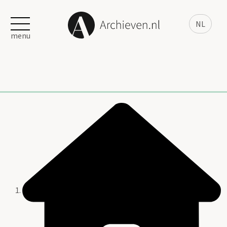
NL
menu