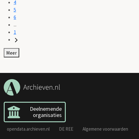
4
5
6
...
1
Meer
Deelnemende
organisaties
opendata.archieven.nl
DE REE
Algemene voorwaarden