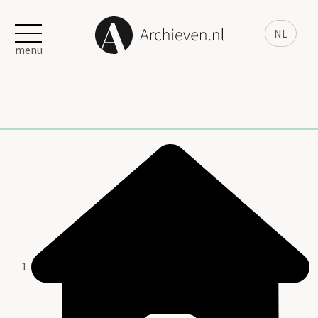
NL
menu