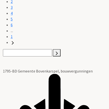
2
3
4
5
6
...
1
1795-BD Gemeente Bovenkarspel, bouwvergunningen