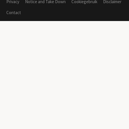
Privacy
Notice and Take Down
Cookiegebruik
Disclaimer
Contact