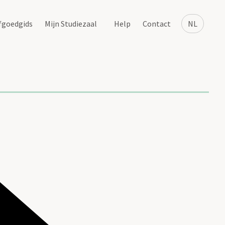
fgoedgids
Mijn Studiezaal
Help
Contact
NL