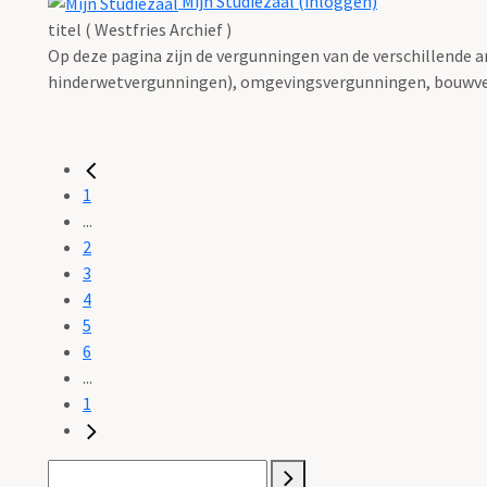
Mijn Studiezaal (inloggen)
titel ( Westfries Archief )
Op deze pagina zijn de vergunningen van de verschillende 
hinderwetvergunningen), omgevingsvergunningen, bouwve
1
...
2
3
4
5
6
...
1