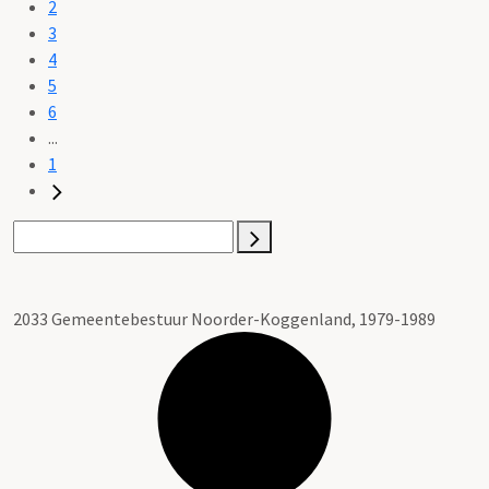
2
3
4
5
6
...
1
2033 Gemeentebestuur Noorder-Koggenland, 1979-1989