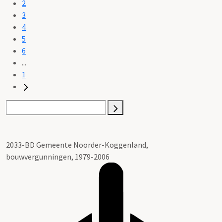
2
3
4
5
6
...
1
2033-BD Gemeente Noorder-Koggenland,
bouwvergunningen, 1979-2006