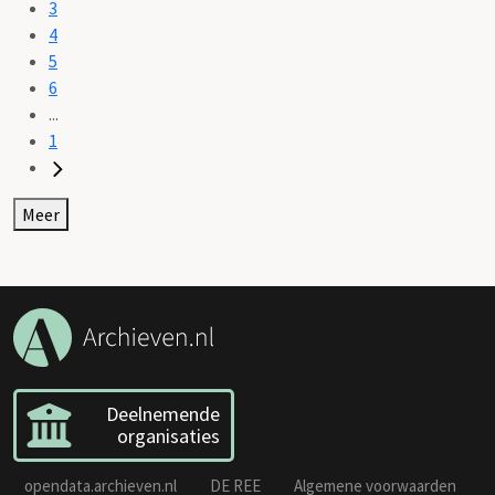
3
4
5
6
...
1
Meer
Deelnemende
organisaties
opendata.archieven.nl
DE REE
Algemene voorwaarden