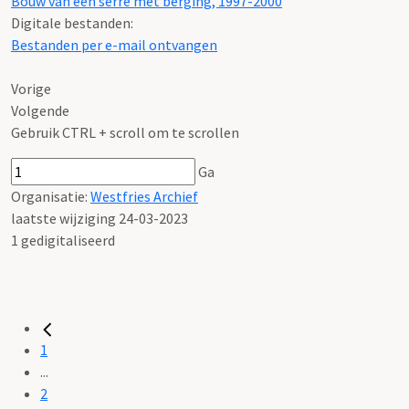
Bouw van een serre met berging, 1997-2000
Digitale bestanden:
Bestanden per e-mail ontvangen
Vorige
Volgende
Gebruik CTRL + scroll om te scrollen
Ga
Organisatie:
Westfries Archief
laatste wijziging 24-03-2023
1 gedigitaliseerd
1
...
2