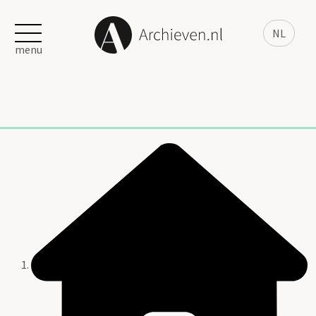
NL
menu