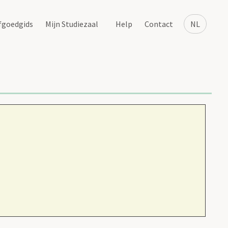
fgoedgids
Mijn Studiezaal
Help
Contact
NL