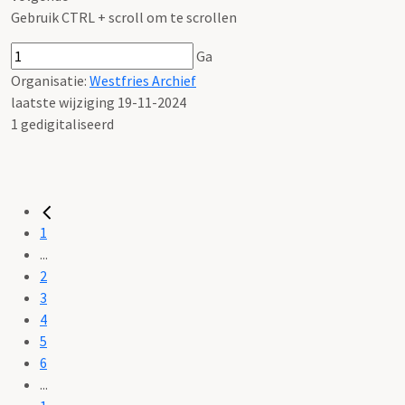
Gebruik CTRL + scroll om te scrollen
Ga
Organisatie:
Westfries Archief
laatste wijziging 19-11-2024
1 gedigitaliseerd
1
...
2
3
4
5
6
...