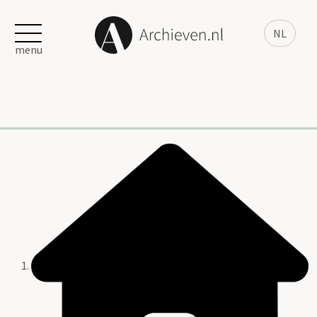
NL
menu