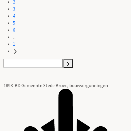
2
3
4
5
6
...
1
1893-BD Gemeente Stede Broec, bouwvergunningen