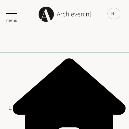
NL
menu