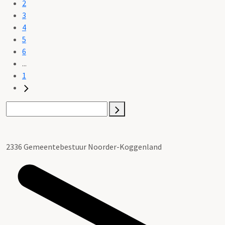
2
3
4
5
6
...
1
2336 Gemeentebestuur Noorder-Koggenland