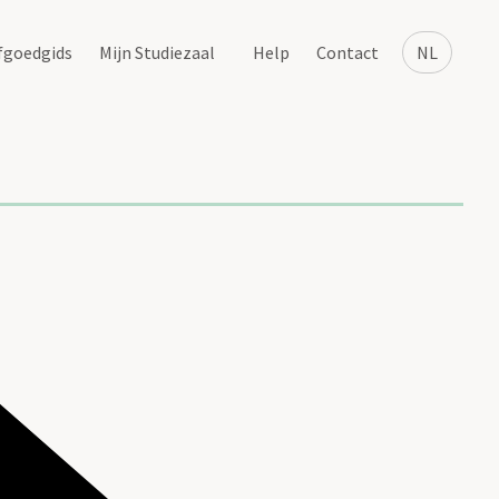
fgoedgids
Mijn Studiezaal
Help
Contact
NL