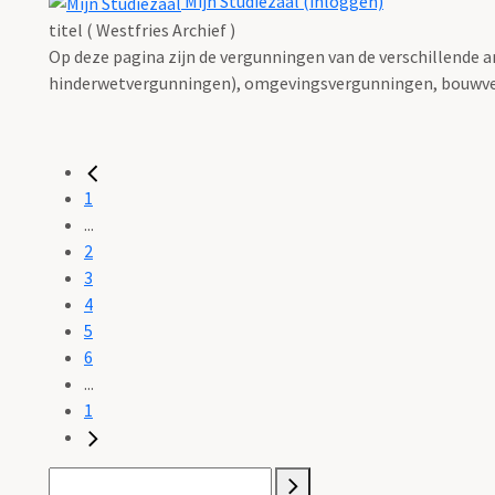
Mijn Studiezaal (inloggen)
titel ( Westfries Archief )
Op deze pagina zijn de vergunningen van de verschillende 
hinderwetvergunningen), omgevingsvergunningen, bouwve
1
...
2
3
4
5
6
...
1