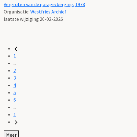
Vergroten van de garage/berging, 1978
Organisatie:
Westfries Archief
laatste wijziging 20-02-2026
1
...
2
3
4
5
6
...
1
Meer