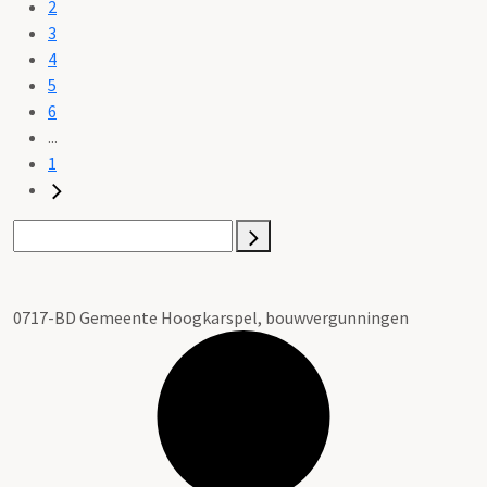
2
3
4
5
6
...
1
0717-BD Gemeente Hoogkarspel, bouwvergunningen