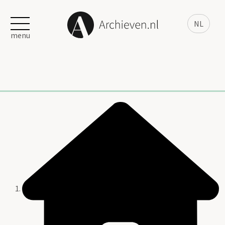
NL
menu