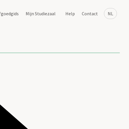
fgoedgids
Mijn Studiezaal
Help
Contact
NL