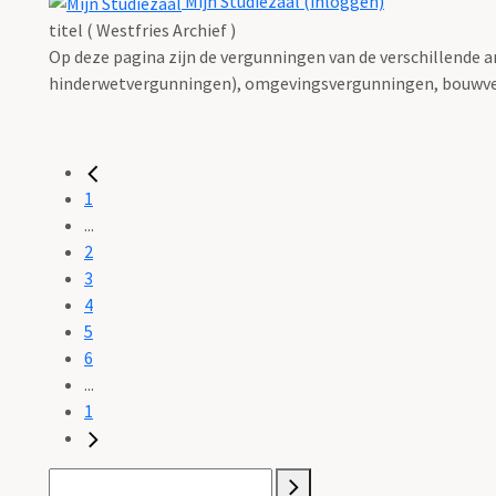
Mijn Studiezaal (inloggen)
titel ( Westfries Archief )
Op deze pagina zijn de vergunningen van de verschillende 
hinderwetvergunningen), omgevingsvergunningen, bouwve
1
...
2
3
4
5
6
...
1