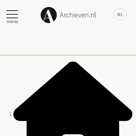
NL
menu