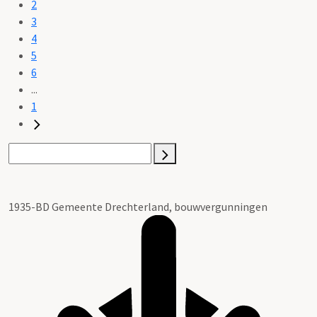
2
3
4
5
6
...
1
1935-BD Gemeente Drechterland, bouwvergunningen