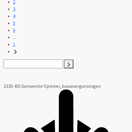
2
3
4
5
6
...
1
2335-BD Gemeente Opmeer, bouwvergunningen