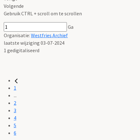
Volgende
Gebruik CTRL + scroll om te scrollen
Ga
Organisatie:
Westfries Archief
laatste wijziging 03-07-2024
1 gedigitaliseerd
1
...
2
3
4
5
6