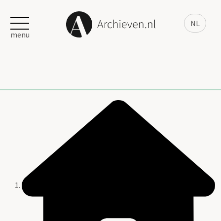
NL
menu