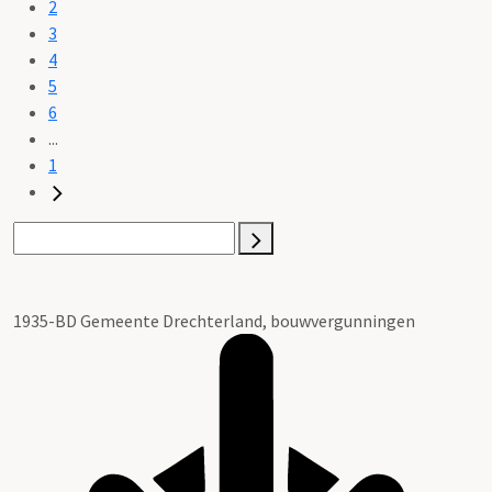
2
3
4
5
6
...
1
1935-BD Gemeente Drechterland, bouwvergunningen