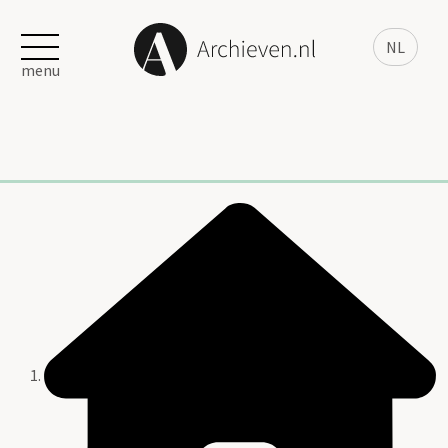
NL
menu