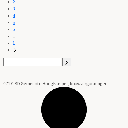
2
3
4
5
6
...
1
0717-BD Gemeente Hoogkarspel, bouwvergunningen