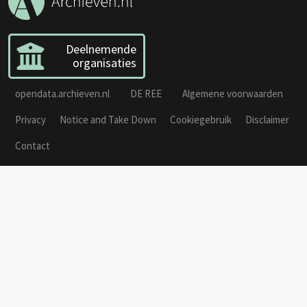
Deelnemende
organisaties
opendata.archieven.nl
DE REE
Algemene voorwaarden
Privacy
Notice and Take Down
Cookiegebruik
Disclaimer
Contact