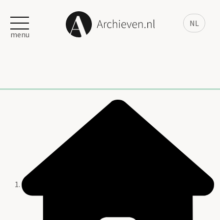
NL
menu