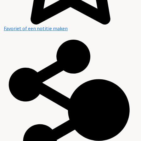
Favoriet of een notitie maken