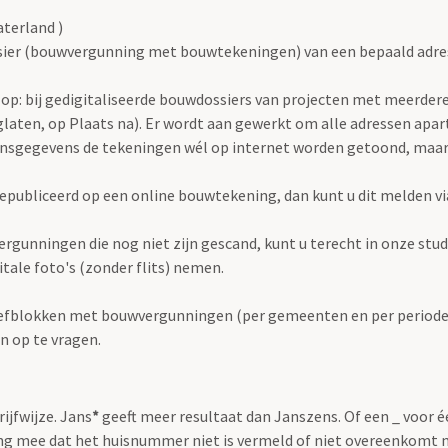
terland )
ier (bouwvergunning met bouwtekeningen) van een bepaald adres h
op: bij gedigitaliseerde bouwdossiers van projecten met meerdere 
laten, op Plaats na). Er wordt aan gewerkt om alle adressen apart
onsgegevens de tekeningen wél op internet worden getoond, maar
publiceerd op een online bouwtekening, dan kunt u dit melden v
rgunningen die nog niet zijn gescand, kunt u terecht in onze stu
igitale foto's (zonder flits) nemen.
iefblokken met bouwvergunningen (per gemeenten en per periode) 
n op te vragen.
rijfwijze. Jans
*
geeft meer resultaat dan Janszens. Of een _ voor 
g mee dat het huisnummer niet is vermeld of niet overeenkomt 