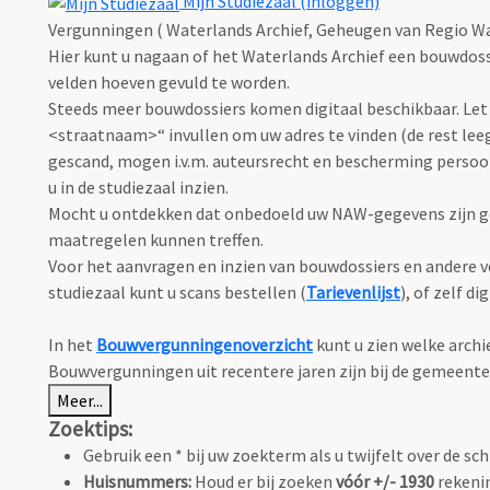
Mijn Studiezaal (inloggen)
Vergunningen ( Waterlands Archief, Geheugen van Regio Wa
Hier kunt u nagaan of het Waterlands Archief een bouwdoss
velden hoeven gevuld te worden.
Steeds meer bouwdossiers komen digitaal beschikbaar. Let 
<straatnaam>“ invullen om uw adres te vinden (de rest leeg
gescand, mogen i.v.m. auteursrecht en bescherming perso
u in de studiezaal inzien.
Mocht u ontdekken dat onbedoeld uw NAW-gegevens zijn ge
maatregelen kunnen treffen.
Voor het aanvragen en inzien van bouwdossiers en andere ve
studiezaal kunt u scans bestellen (
Tarievenlijst
), of zelf d
In het
Bouwvergunningenoverzicht
kunt u zien welke arch
Bouwvergunningen uit recentere jaren zijn bij de gemeente
Meer...
Zoektips:
Gebruik een * bij uw zoekterm als u twijfelt over de sch
Huisnummers:
Houd er bij zoeken
vóór +/- 1930
rekenin