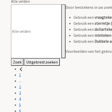
Alle velden
Door leestekens in uw zoeko
Gebruik een
vraagteke
Gebruik een
sterretje (
Gebruik een
dollarteke
Gebruik een
minteken 
Gebruik een
Dubbele a
Voorbeelden van het gebrui
Zoek
Uitgebreid zoeken
1
...
2
3
4
5
6