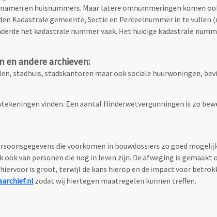
atnamen en huisnummers. Maar latere omnummeringen komen ook
den Kadastrale gemeente, Sectie en Perceelnummer in te vullen (ni
nderde het kadastrale nummer vaak. Het huidige kadastrale numme
n en andere archieven:
n, stadhuis, stadskantoren maar ook sociale huurwoningen, bevi
tekeningen vinden. Een aantal Hinderwetvergunningen is zo bewe
soonsgegevens die voorkomen in bouwdossiers zo goed mogelijk te
ok van personen die nog in leven zijn. De afweging is gemaakt 
hiervoor is groot, terwijl de kans hierop en de impact voor betro
archief.nl
zodat wij hiertegen maatregelen kunnen treffen.