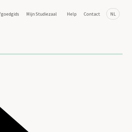
fgoedgids
Mijn Studiezaal
Help
Contact
NL