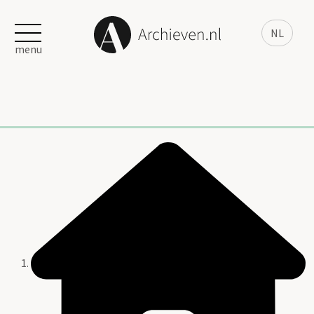
NL
menu