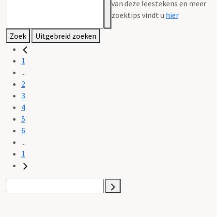
van deze leestekens en meer
zoektips vindt u
hier
.
Zoek
Uitgebreid zoeken
1
...
2
3
4
5
6
...
1