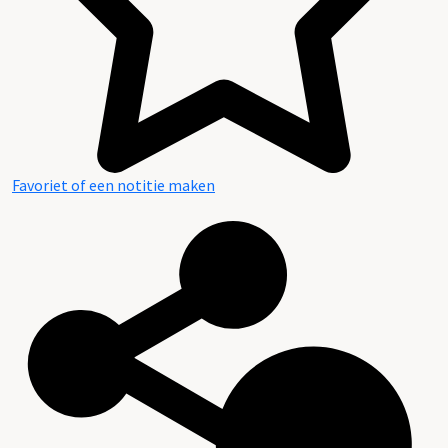
Favoriet of een notitie maken