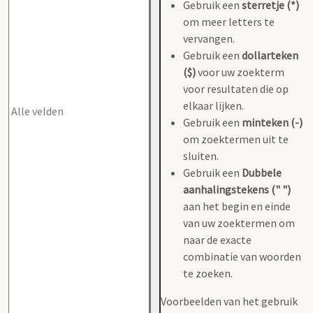
Gebruik een
sterretje (*)
om meer letters te
vervangen.
Gebruik een
dollarteken
($)
voor uw zoekterm
voor resultaten die op
elkaar lijken.
Gebruik een
minteken (-)
om zoektermen uit te
sluiten.
Gebruik een
Dubbele
aanhalingstekens (" ")
aan het begin en einde
van uw zoektermen om
naar de exacte
combinatie van woorden
te zoeken.
Voorbeelden van het gebruik