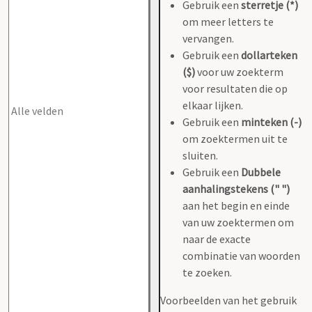
Gebruik een
sterretje (*)
om meer letters te
vervangen.
Gebruik een
dollarteken
($)
voor uw zoekterm
voor resultaten die op
elkaar lijken.
Gebruik een
minteken (-)
om zoektermen uit te
sluiten.
Gebruik een
Dubbele
aanhalingstekens (" ")
aan het begin en einde
van uw zoektermen om
naar de exacte
combinatie van woorden
te zoeken.
Voorbeelden van het gebruik