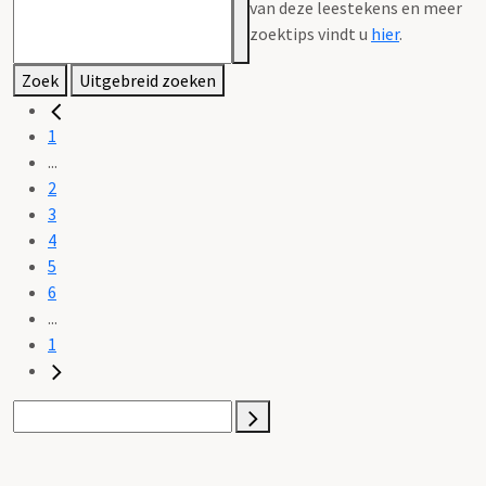
van deze leestekens en meer
zoektips vindt u
hier
.
Zoek
Uitgebreid zoeken
1
...
2
3
4
5
6
...
1