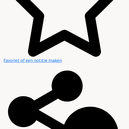
Favoriet of een notitie maken