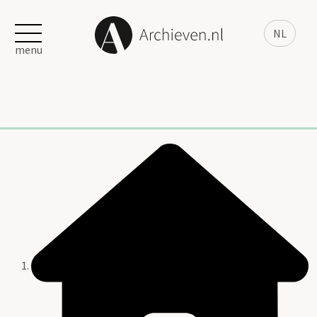
NL
menu