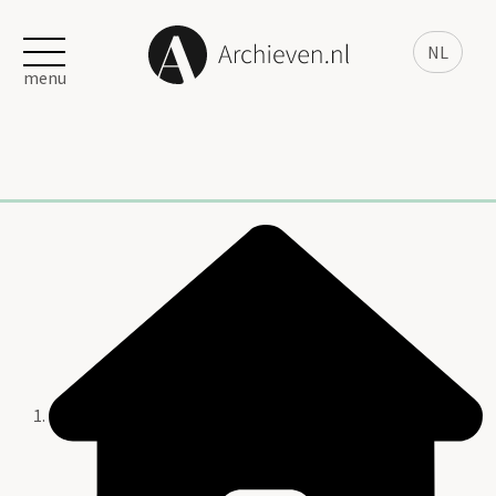
NL
menu