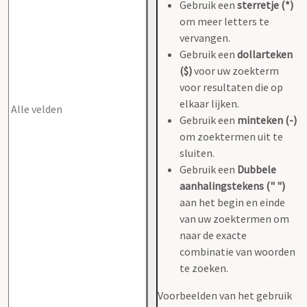
Gebruik een
sterretje (*)
om meer letters te
vervangen.
Gebruik een
dollarteken
($)
voor uw zoekterm
voor resultaten die op
elkaar lijken.
Gebruik een
minteken (-)
om zoektermen uit te
sluiten.
Gebruik een
Dubbele
aanhalingstekens (" ")
aan het begin en einde
van uw zoektermen om
naar de exacte
combinatie van woorden
te zoeken.
Voorbeelden van het gebruik