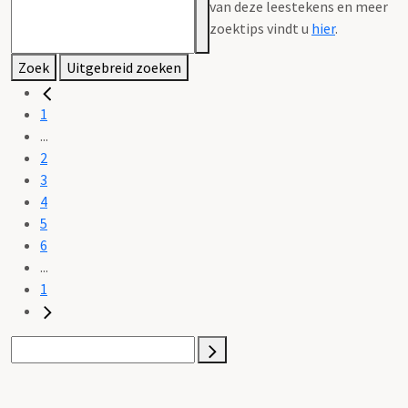
van deze leestekens en meer
zoektips vindt u
hier
.
Zoek
Uitgebreid zoeken
1
...
2
3
4
5
6
...
1