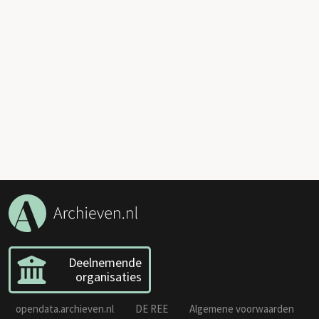
Deelnemende
organisaties
opendata.archieven.nl
DE REE
Algemene voorwaarden