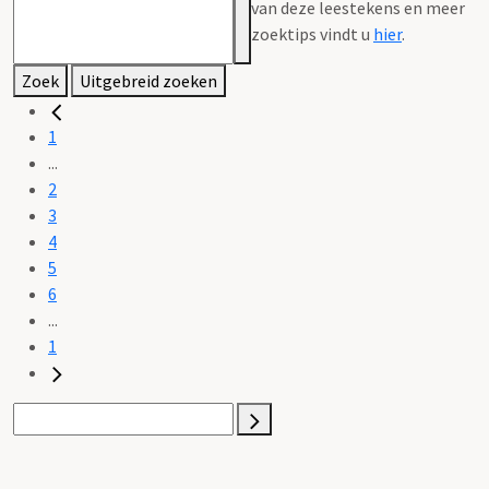
van deze leestekens en meer
zoektips vindt u
hier
.
Zoek
Uitgebreid zoeken
1
...
2
3
4
5
6
...
1