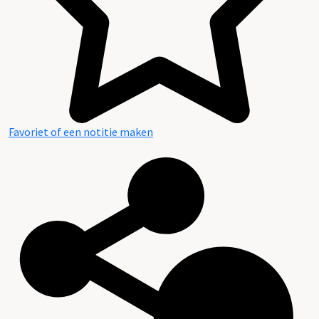
Favoriet of een notitie maken