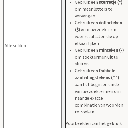
Gebruik een
sterretje (*)
om meer letters te
vervangen.
Gebruik een
dollarteken
($)
voor uw zoekterm
voor resultaten die op
elkaar lijken.
Gebruik een
minteken (-)
om zoektermen uit te
sluiten.
Gebruik een
Dubbele
aanhalingstekens (" ")
aan het begin en einde
van uw zoektermen om
naar de exacte
combinatie van woorden
te zoeken.
Voorbeelden van het gebruik