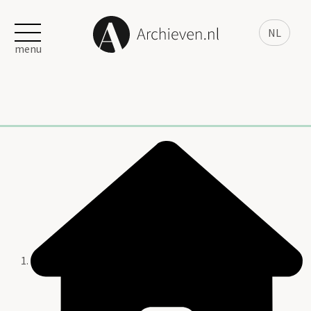
NL
menu