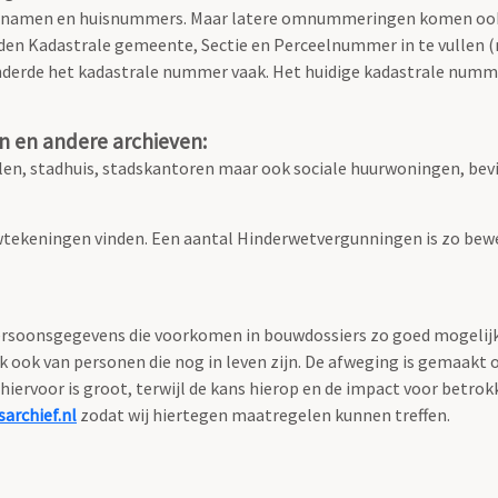
atnamen en huisnummers. Maar latere omnummeringen komen ook
den Kadastrale gemeente, Sectie en Perceelnummer in te vullen (ni
nderde het kadastrale nummer vaak. Het huidige kadastrale numme
n en andere archieven:
n, stadhuis, stadskantoren maar ook sociale huurwoningen, bevi
tekeningen vinden. Een aantal Hinderwetvergunningen is zo bewe
soonsgegevens die voorkomen in bouwdossiers zo goed mogelijk te
ok van personen die nog in leven zijn. De afweging is gemaakt 
hiervoor is groot, terwijl de kans hierop en de impact voor betro
archief.nl
zodat wij hiertegen maatregelen kunnen treffen.