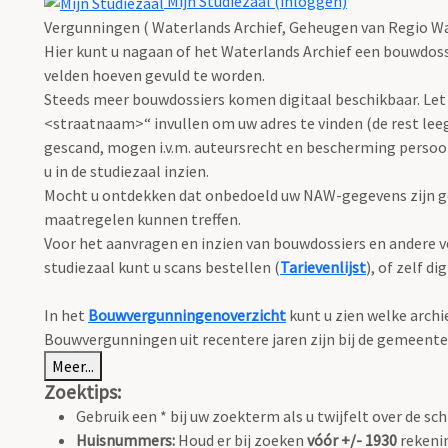
Mijn Studiezaal (inloggen)
Vergunningen ( Waterlands Archief, Geheugen van Regio Wa
Hier kunt u nagaan of het Waterlands Archief een bouwdoss
velden hoeven gevuld te worden.
Steeds meer bouwdossiers komen digitaal beschikbaar. Let 
<straatnaam>“ invullen om uw adres te vinden (de rest leeg
gescand, mogen i.v.m. auteursrecht en bescherming perso
u in de studiezaal inzien.
Mocht u ontdekken dat onbedoeld uw NAW-gegevens zijn ge
maatregelen kunnen treffen.
Voor het aanvragen en inzien van bouwdossiers en andere ve
studiezaal kunt u scans bestellen (
Tarievenlijst
), of zelf d
In het
Bouwvergunningenoverzicht
kunt u zien welke arch
Bouwvergunningen uit recentere jaren zijn bij de gemeente
Meer...
Zoektips:
Gebruik een * bij uw zoekterm als u twijfelt over de sch
Huisnummers:
Houd er bij zoeken
vóór +/- 1930
rekenin