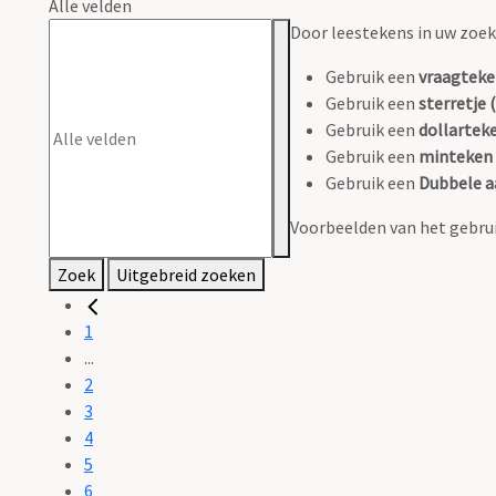
Alle velden
Door leestekens in uw zoeko
Gebruik een
vraagteke
Gebruik een
sterretje (
Gebruik een
dollarteke
Gebruik een
minteken 
Gebruik een
Dubbele a
Voorbeelden van het gebrui
Zoek
Uitgebreid zoeken
1
...
2
3
4
5
6