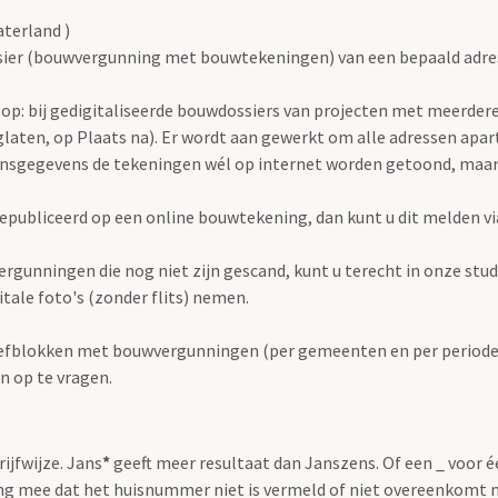
terland )
ier (bouwvergunning met bouwtekeningen) van een bepaald adres h
op: bij gedigitaliseerde bouwdossiers van projecten met meerdere 
laten, op Plaats na). Er wordt aan gewerkt om alle adressen apart
onsgegevens de tekeningen wél op internet worden getoond, maar
publiceerd op een online bouwtekening, dan kunt u dit melden v
rgunningen die nog niet zijn gescand, kunt u terecht in onze stu
igitale foto's (zonder flits) nemen.
iefblokken met bouwvergunningen (per gemeenten en per periode) 
n op te vragen.
rijfwijze. Jans
*
geeft meer resultaat dan Janszens. Of een _ voor 
g mee dat het huisnummer niet is vermeld of niet overeenkomt 