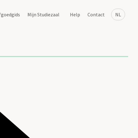
fgoedgids
Mijn Studiezaal
Help
Contact
NL