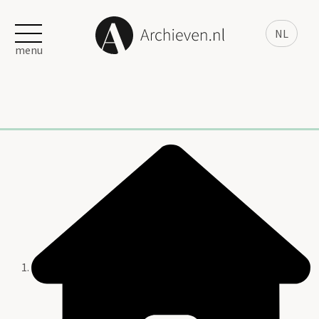
NL
menu