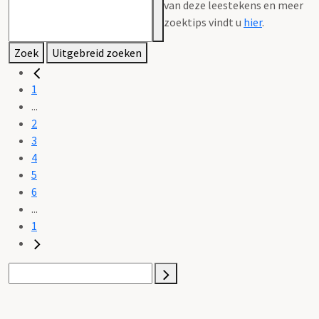
van deze leestekens en meer
zoektips vindt u
hier
.
Zoek
Uitgebreid zoeken
1
...
2
3
4
5
6
...
1