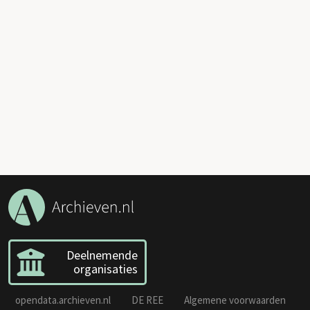
Deelnemende
organisaties
opendata.archieven.nl
DE REE
Algemene voorwaarden