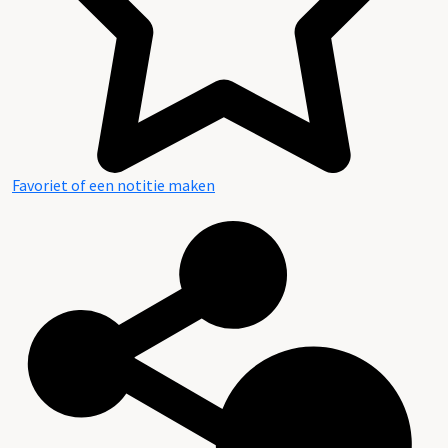
Favoriet of een notitie maken