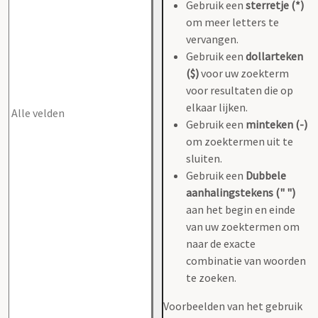
Gebruik een
sterretje (*)
om meer letters te
vervangen.
Gebruik een
dollarteken
($)
voor uw zoekterm
voor resultaten die op
elkaar lijken.
Gebruik een
minteken (-)
om zoektermen uit te
sluiten.
Gebruik een
Dubbele
aanhalingstekens (" ")
aan het begin en einde
van uw zoektermen om
naar de exacte
combinatie van woorden
te zoeken.
Voorbeelden van het gebruik