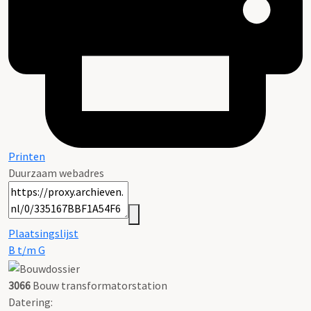
Printen
Duurzaam webadres
Plaatsingslijst
B t/m G
3066
Bouw transformatorstation
Datering
: