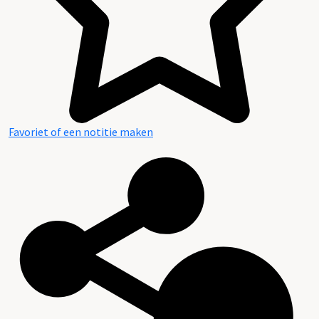
Favoriet of een notitie maken