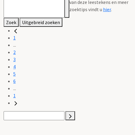
van deze leestekens en meer
zoektips vindt u
hier
.
Zoek
Uitgebreid zoeken
1
...
2
3
4
5
6
...
1