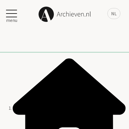
NL
menu