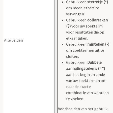
Gebruik een
sterretje (*)
om meer letters te
vervangen.
Gebruik een
dollarteken
($)
voor uw zoekterm
voor resultaten die op
elkaar lijken.
Gebruik een
minteken (-)
om zoektermen uit te
sluiten.
Gebruik een
Dubbele
aanhalingstekens (" ")
aan het begin en einde
van uw zoektermen om
naar de exacte
combinatie van woorden
te zoeken.
Voorbeelden van het gebruik