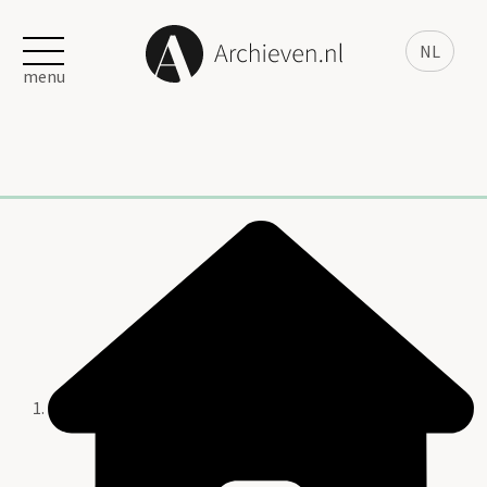
NL
menu