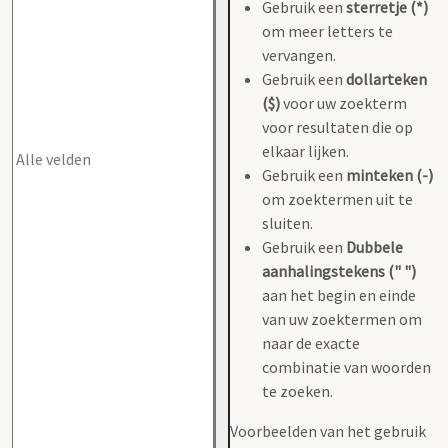
Gebruik een
sterretje (*)
om meer letters te
vervangen.
Gebruik een
dollarteken
($)
voor uw zoekterm
voor resultaten die op
elkaar lijken.
Gebruik een
minteken (-)
om zoektermen uit te
sluiten.
Gebruik een
Dubbele
aanhalingstekens (" ")
aan het begin en einde
van uw zoektermen om
naar de exacte
combinatie van woorden
te zoeken.
Voorbeelden van het gebruik