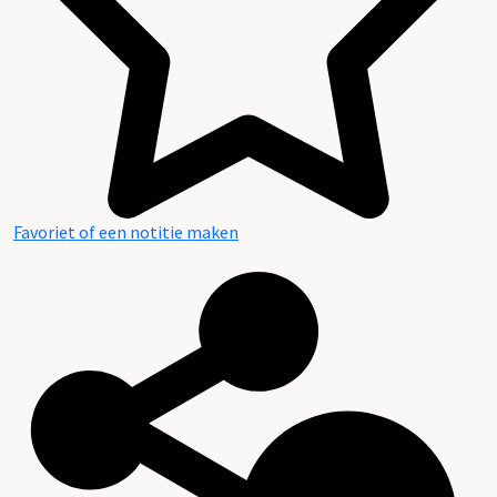
Favoriet of een notitie maken