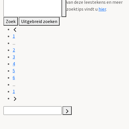
van deze leestekens en meer
zoektips vindt u
hier
.
Zoek
Uitgebreid zoeken
1
...
2
3
4
5
6
...
1