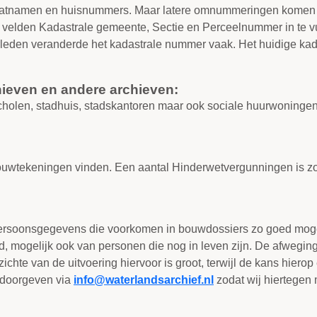
raatnamen en huisnummers. Maar latere omnummeringen komen 
 velden Kadastrale gemeente, Sectie en Perceelnummer in te vul
rleden veranderde het kadastrale nummer vaak. Het huidige kad
ieven en andere archieven:
olen, stadhuis, stadskantoren maar ook sociale huurwoningen
uwtekeningen vinden. Een aantal Hinderwetvergunningen is zo 
ersoonsgegevens die voorkomen in bouwdossiers zo goed mogelij
ogelijk ook van personen die nog in leven zijn. De afweging
te van de uitvoering hiervoor is groot, terwijl de kans hierop 
t doorgeven via
info@waterlandsarchief.nl
zodat wij hiertegen 