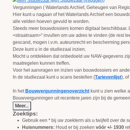
Mijn Studiezaal (inloggen)
Vergunningen ( Waterlands Archief, Geheugen van Regio
Hier kunt u nagaan of het Waterlands Archief een bouwd
alle velden hoeven gevuld te worden.
Steeds meer bouwdossiers komen digitaal beschikbaar. Le
<straatnaam>“ invullen om uw adres te vinden (de rest le
gescand, mogen i.v.m. auteursrecht en bescherming per
Deze kunt u in de studiezaal inzien.
Mocht u ontdekken dat onbedoeld uw NAW-gegevens zijn 
maatregelen kunnen treffen.
Voor het aanvragen en inzien van bouwdossiers en andere
In de studiezaal kunt u scans bestellen (
Tarievenlijst
), o
In het
Bouwvergunningenoverzicht
kunt u zien welke a
Bouwvergunningen uit recentere jaren zijn bij de gemeen
Meer...
Zoektips:
Gebruik een * bij uw zoekterm als u twijfelt over de s
Huisnummers:
Houd er bij zoeken
vóór +/- 1930
re