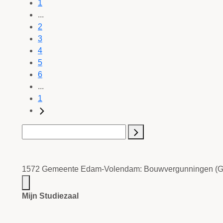
1
...
2
3
4
5
6
...
1
1572 Gemeente Edam-Volendam: Bouwvergunningen (Ge
Mijn Studiezaal