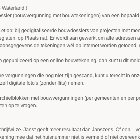
 Waterland )
ossier (bouwvergunning met bouwtekeningen) van een bepaald ad
t op: bij gedigitaliseerde bouwdossiers van projecten met meer
eglaten, op Plaats na). Er wordt aan gewerkt om alle adressen 
soonsgegevens de tekeningen wél op internet worden getoond, 
gepubliceerd op een online bouwtekening, dan kunt u dit mel
 vergunningen die nog niet zijn gescand, kunt u terecht in on
f zelf digitale foto's (zonder flits) nemen.
rchiefblokken met bouwvergunningen (per gemeenten en per peri
ten op te vragen.
chrijfwijze. Jans
*
geeft meer resultaat dan Janszens. Of een _ 
kening mee dat het huisnummer niet is vermeld of niet overee