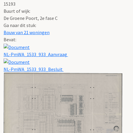
15193
Buurt of wijk:
De Groene Poort, 2e fase C
Ga naar dit stuk:
Bouw van 21 woningen
Bevat:
NL-PmWA_1533_933_Aanvraag
NL-PmWA_1533_933_Besluit