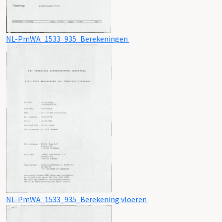
NL-PmWA_1533_935_Berekeningen
NL-PmWA_1533_935_Berekening vloeren