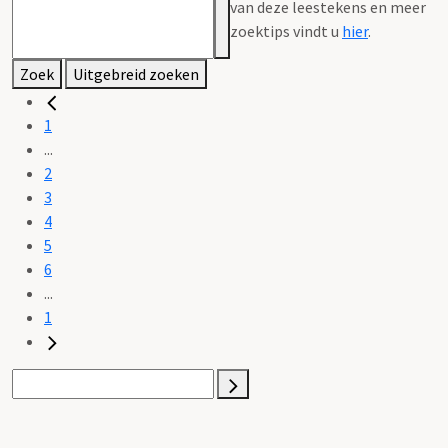
van deze leestekens en meer
zoektips vindt u
hier
.
Zoek
Uitgebreid zoeken
1
...
2
3
4
5
6
...
1