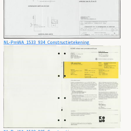
NL-PmWA_1533_934_Constructietekening