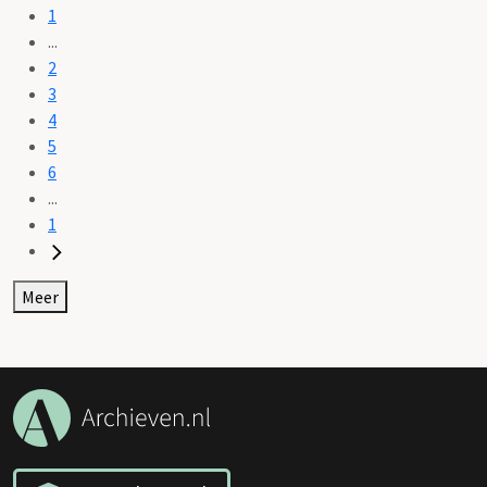
NL-PmWA_1533_935_Berekening vloeren