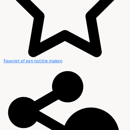
Favoriet of een notitie maken