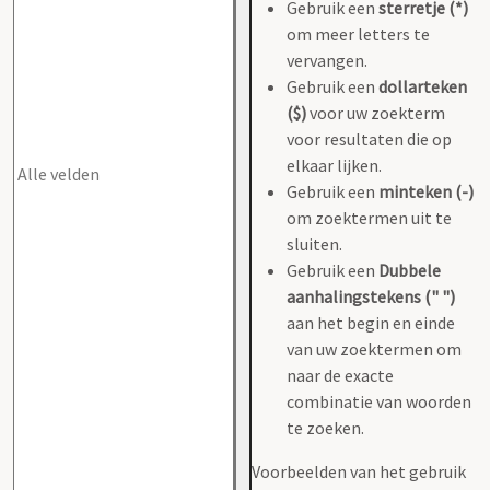
Gebruik een
sterretje (*)
om meer letters te
vervangen.
Gebruik een
dollarteken
($)
voor uw zoekterm
voor resultaten die op
elkaar lijken.
Gebruik een
minteken (-)
om zoektermen uit te
sluiten.
Gebruik een
Dubbele
aanhalingstekens (" ")
aan het begin en einde
van uw zoektermen om
naar de exacte
combinatie van woorden
te zoeken.
Voorbeelden van het gebruik