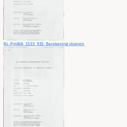
NL-PmWA_1533_935_Berekening vloeren