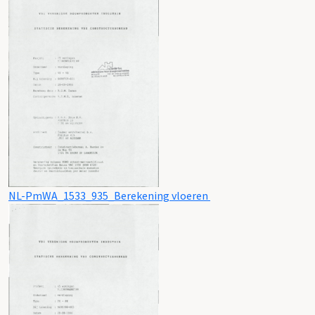
NL-PmWA_1533_935_Berekening vloeren