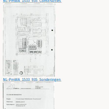
NL-PmWA_1533_935_Constructies
NL-PmWA_1533_935_Sonderingen