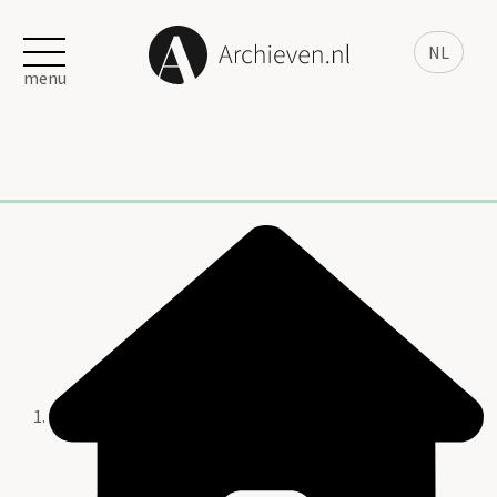
NL
menu