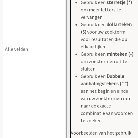
Gebruik een
sterretje (*)
om meer letters te
vervangen.
Gebruik een
dollarteken
($)
voor uw zoekterm
voor resultaten die op
elkaar lijken.
Gebruik een
minteken (-)
om zoektermen uit te
sluiten.
Gebruik een
Dubbele
aanhalingstekens (" ")
aan het begin en einde
van uw zoektermen om
naar de exacte
combinatie van woorden
te zoeken.
Voorbeelden van het gebruik