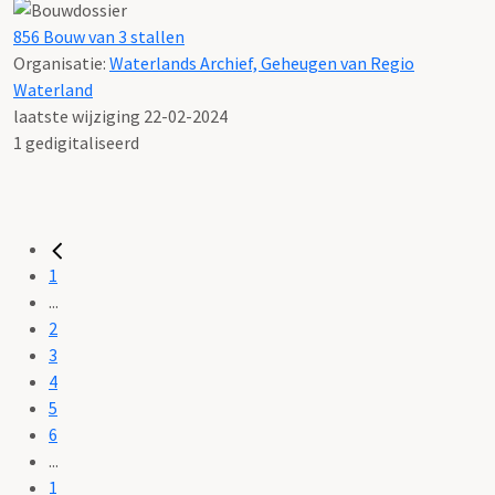
856 Bouw van 3 stallen
Organisatie:
Waterlands Archief, Geheugen van Regio
Waterland
laatste wijziging 22-02-2024
1 gedigitaliseerd
1
...
2
3
4
5
6
...
1