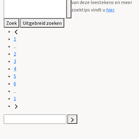
van deze leestekens en meer
zoektips vindt u
hier
.
Zoek
Uitgebreid zoeken
1
...
2
3
4
5
6
...
1