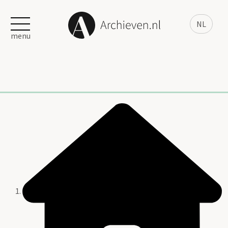
NL
menu