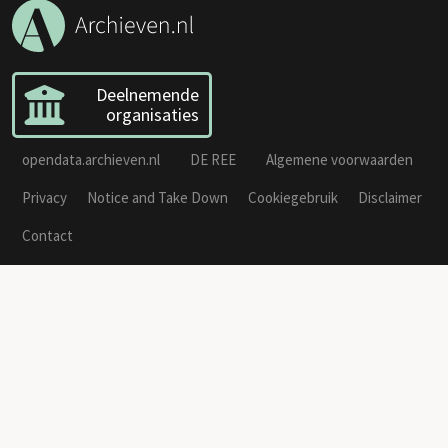
Deelnemende
organisaties
opendata.archieven.nl
DE REE
Algemene voorwaarden
Privacy
Notice and Take Down
Cookiegebruik
Disclaimer
Contact