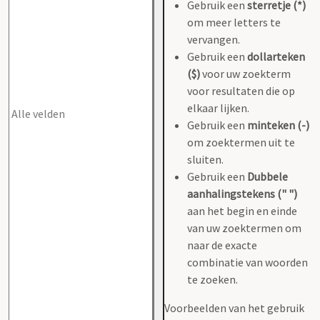
Gebruik een
sterretje (*)
om meer letters te
vervangen.
Gebruik een
dollarteken
($)
voor uw zoekterm
voor resultaten die op
elkaar lijken.
Gebruik een
minteken (-)
om zoektermen uit te
sluiten.
Gebruik een
Dubbele
aanhalingstekens (" ")
aan het begin en einde
van uw zoektermen om
naar de exacte
combinatie van woorden
te zoeken.
Voorbeelden van het gebruik