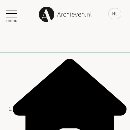
NL
menu