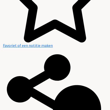
Favoriet of een notitie maken