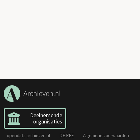
Deelnemende
organisaties
opendata.archieven.nl
DE REE
Algemene voorwaarden