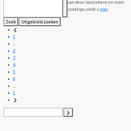
van deze leestekens en meer
zoektips vindt u
hier
.
Zoek
Uitgebreid zoeken
1
...
2
3
4
5
6
...
1