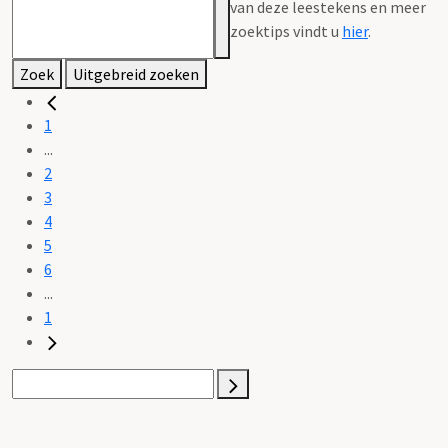
van deze leestekens en meer
zoektips vindt u
hier
.
Zoek
Uitgebreid zoeken
1
...
2
3
4
5
6
...
1