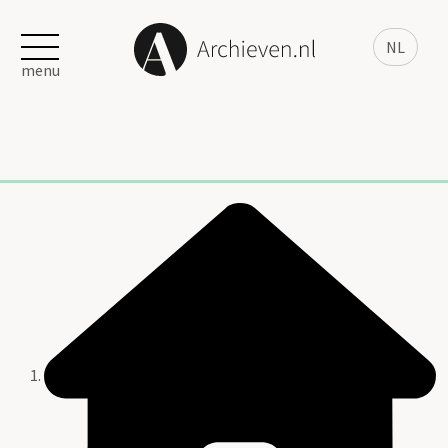
NL
menu