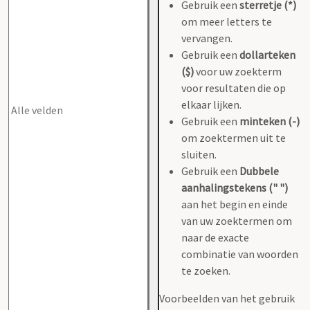
Gebruik een
sterretje (*)
om meer letters te
vervangen.
Gebruik een
dollarteken
($)
voor uw zoekterm
voor resultaten die op
elkaar lijken.
Gebruik een
minteken (-)
om zoektermen uit te
sluiten.
Gebruik een
Dubbele
aanhalingstekens (" ")
aan het begin en einde
van uw zoektermen om
naar de exacte
combinatie van woorden
te zoeken.
Voorbeelden van het gebruik