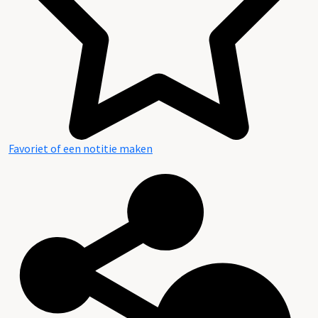
Favoriet of een notitie maken