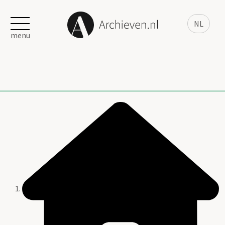
NL
menu