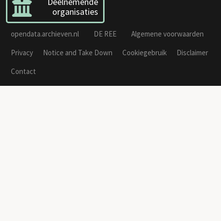
Deelnemende
organisaties
opendata.archieven.nl
DE REE
Algemene voorwaarden
Privacy
Notice and Take Down
Cookiegebruik
Disclaimer
Contact