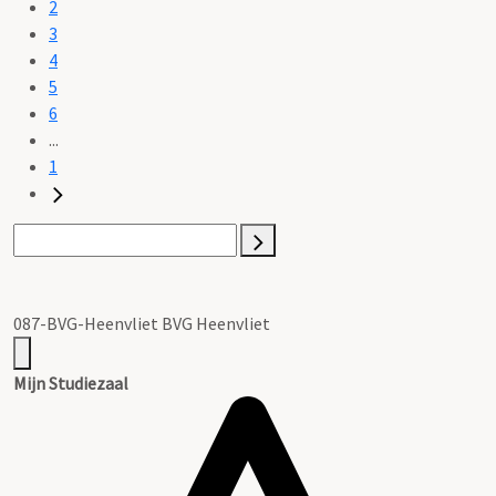
2
3
4
5
6
...
1
087-BVG-Heenvliet BVG Heenvliet
Mijn Studiezaal