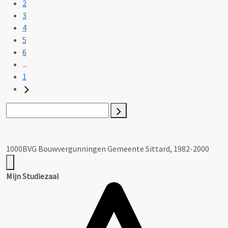
2
3
4
5
6
...
1
1000BVG Bouwvergunningen Gemeente Sittard, 1982-2000
Mijn Studiezaal