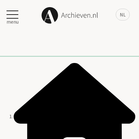
NL
menu