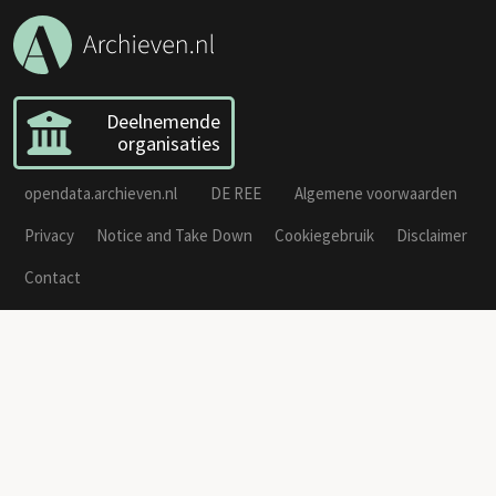
Deelnemende
organisaties
opendata.archieven.nl
DE REE
Algemene voorwaarden
Privacy
Notice and Take Down
Cookiegebruik
Disclaimer
Contact