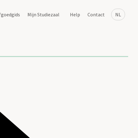
fgoedgids
Mijn Studiezaal
Help
Contact
NL