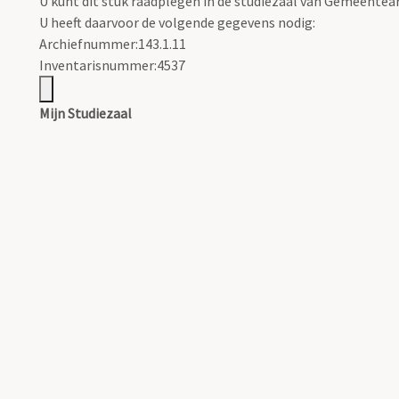
U kunt dit stuk raadplegen in de studiezaal van Gemeentear
U heeft daarvoor de volgende gegevens nodig:
Archiefnummer:143.1.11
Inventarisnummer:4537
Mijn Studiezaal