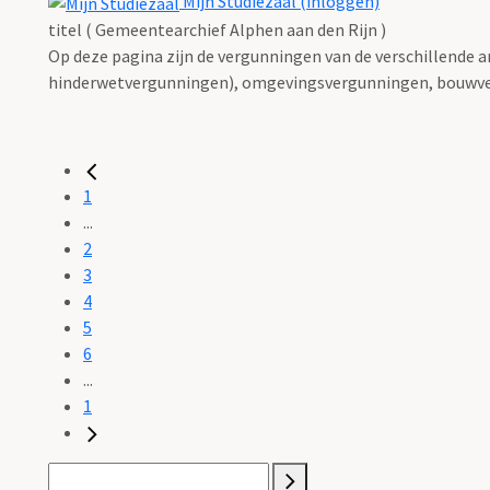
Mijn Studiezaal (inloggen)
titel ( Gemeentearchief Alphen aan den Rijn )
Op deze pagina zijn de vergunningen van de verschillende 
hinderwetvergunningen), omgevingsvergunningen, bouwve
1
...
2
3
4
5
6
...
1