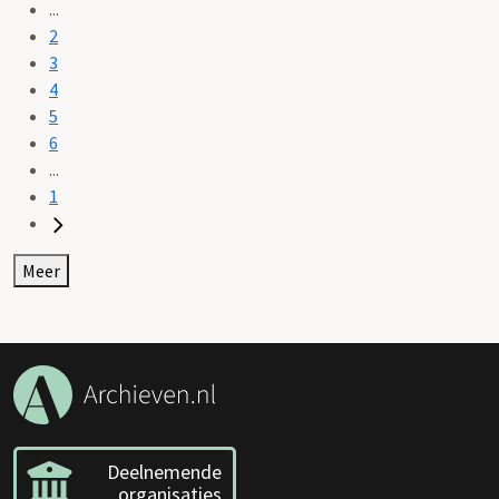
...
2
3
4
5
6
...
1
Meer
Deelnemende
organisaties