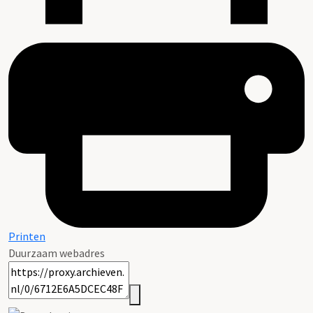
Printen
Duurzaam webadres