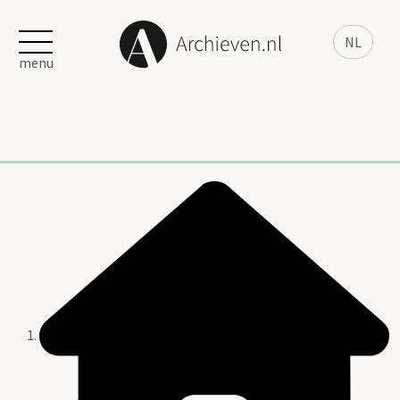
NL
menu