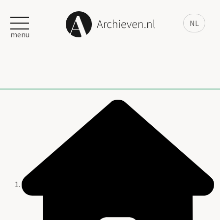
NL
menu