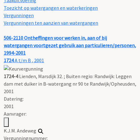
Taakuitvoering
Toezicht op watergangen en waterkeringen
Vergunningen
Vergunningen ten aanzien van watergangen
506-2110
Ontheffingen voor werken in, aan of bij
watergangen voortgezet gebruik aan particulieren/personen,
1994-2001
1724
A t/m B , 2001
1724-4
Lienden, Marsdijk 32. ; Buiten regio: Randwijk: Leggen
dam met duiker in B-watergang nr 90 te Randwijk/Opheusden,
2001
Datering
:
2001
Aanvrager:
K.J.M. Andeweg
Vergunningnummer: