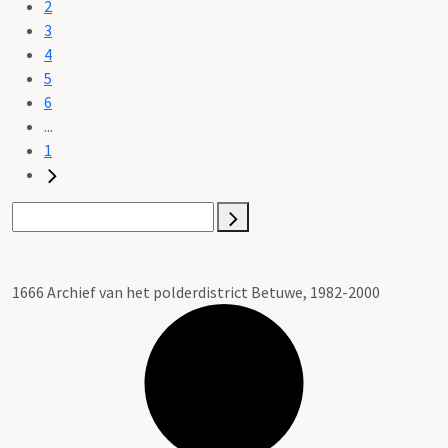
2
3
4
5
6
...
1
1666 Archief van het polderdistrict Betuwe, 1982-2000