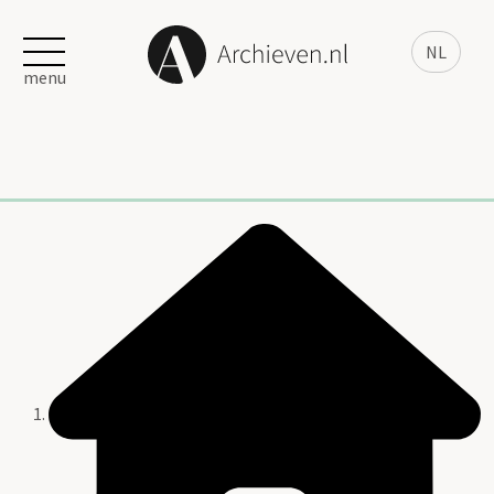
NL
menu