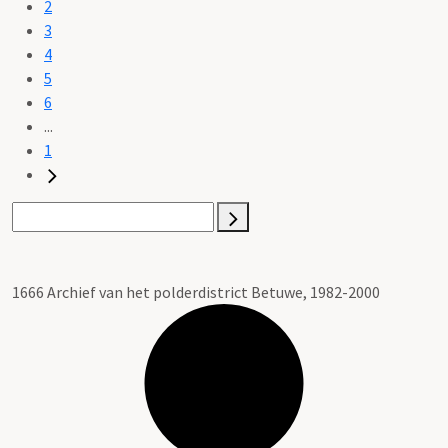
2
3
4
5
6
...
1
1666 Archief van het polderdistrict Betuwe, 1982-2000