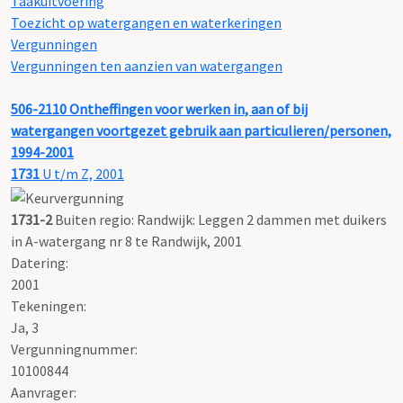
Taakuitvoering
Toezicht op watergangen en waterkeringen
Vergunningen
Vergunningen ten aanzien van watergangen
506-2110
Ontheffingen voor werken in, aan of bij
watergangen voortgezet gebruik aan particulieren/personen,
1994-2001
1731
U t/m Z, 2001
1731-2
Buiten regio: Randwijk: Leggen 2 dammen met duikers
in A-watergang nr 8 te Randwijk, 2001
Datering
:
2001
Tekeningen:
Ja, 3
Vergunningnummer:
10100844
Aanvrager: