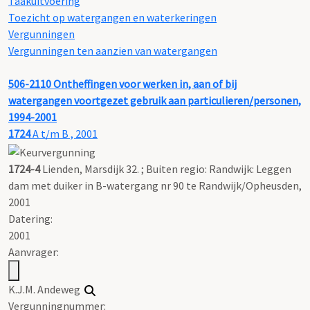
Taakuitvoering
Toezicht op watergangen en waterkeringen
Vergunningen
Vergunningen ten aanzien van watergangen
506-2110
Ontheffingen voor werken in, aan of bij
watergangen voortgezet gebruik aan particulieren/personen,
1994-2001
1724
A t/m B , 2001
1724-4
Lienden, Marsdijk 32. ; Buiten regio: Randwijk: Leggen
dam met duiker in B-watergang nr 90 te Randwijk/Opheusden,
2001
Datering
:
2001
Aanvrager:
K.J.M. Andeweg
Vergunningnummer: