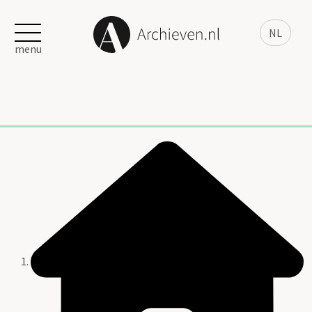
NL
menu