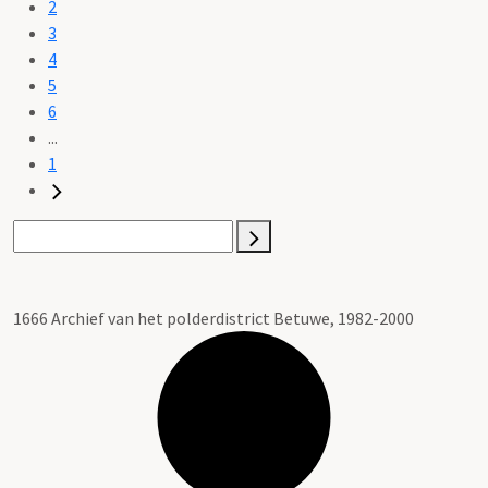
2
3
4
5
6
...
1
1666 Archief van het polderdistrict Betuwe, 1982-2000