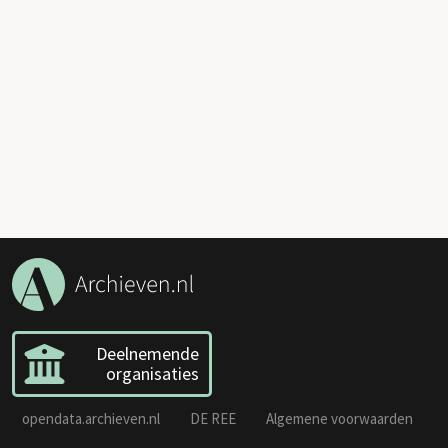
Deelnemende
organisaties
opendata.archieven.nl
DE REE
Algemene voorwaarden