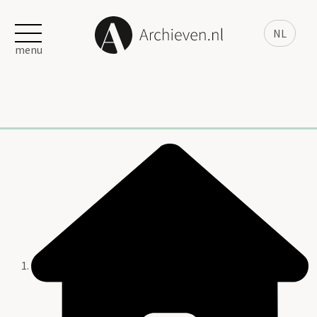
NL
menu