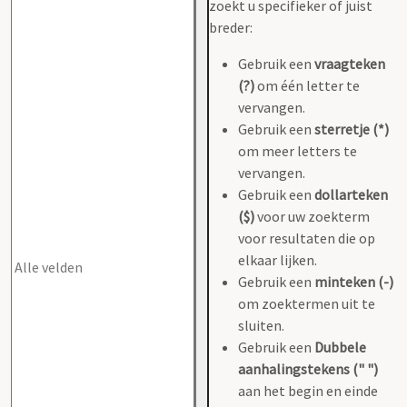
zoekt u specifieker of juist
breder:
Gebruik een
vraagteken
(?)
om één letter te
vervangen.
Gebruik een
sterretje (*)
om meer letters te
vervangen.
Gebruik een
dollarteken
($)
voor uw zoekterm
voor resultaten die op
elkaar lijken.
Gebruik een
minteken (-)
om zoektermen uit te
sluiten.
Gebruik een
Dubbele
aanhalingstekens (" ")
aan het begin en einde