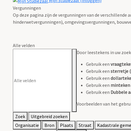
Mijn Studiezaal (inloggen)
Vergunningen
Op deze pagina zijn de vergunningen van de verschillende 
hinderwetvergunningen), omgevingsvergunningen, bouwve
Alle velden
Door leestekens in uw zoeko
Gebruik een
vraagteke
Gebruik een
sterretje (
Gebruik een
dollarteke
Gebruik een
minteken 
Gebruik een
Dubbele a
Voorbeelden van het gebrui
Zoek
Uitgebreid zoeken
Organisatie
Bron
Plaats
Straat
Kadastrale gem