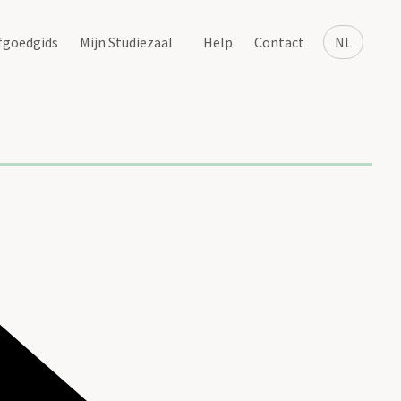
fgoedgids
Mijn Studiezaal
Help
Contact
NL