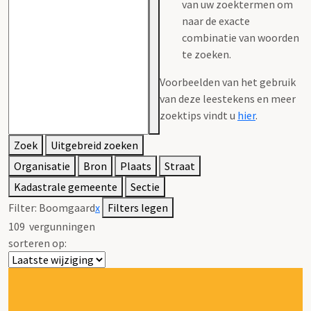
van uw zoektermen om
naar de exacte
combinatie van woorden
te zoeken.
Voorbeelden van het gebruik
van deze leestekens en meer
zoektips vindt u
hier
.
Zoek
Uitgebreid zoeken
Organisatie
Bron
Plaats
Straat
Kadastrale gemeente
Sectie
Filter:
Boomgaard
x
Filters legen
109
vergunningen
sorteren op: