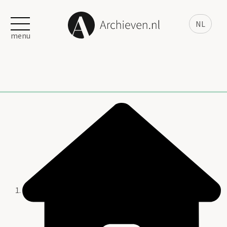
NL
menu