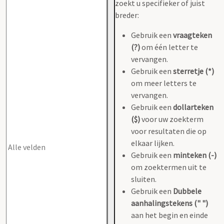
zoekt u specifieker of juist
breder:
Gebruik een
vraagteken
(?)
om één letter te
vervangen.
Gebruik een
sterretje (*)
om meer letters te
vervangen.
Gebruik een
dollarteken
($)
voor uw zoekterm
voor resultaten die op
elkaar lijken.
Gebruik een
minteken (-)
om zoektermen uit te
sluiten.
Gebruik een
Dubbele
aanhalingstekens (" ")
aan het begin en einde