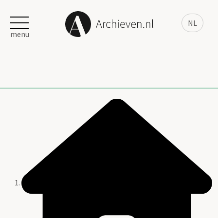
NL
menu