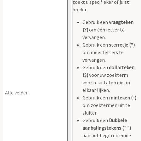
zoekt u specifieker of juist
breder:
Gebruik een
vraagteken
(?)
om één letter te
vervangen.
Gebruik een
sterretje (*)
om meer letters te
vervangen.
Gebruik een
dollarteken
($)
voor uw zoekterm
voor resultaten die op
elkaar lijken.
Gebruik een
minteken (-)
om zoektermen uit te
sluiten.
Gebruik een
Dubbele
aanhalingstekens (" ")
aan het begin en einde