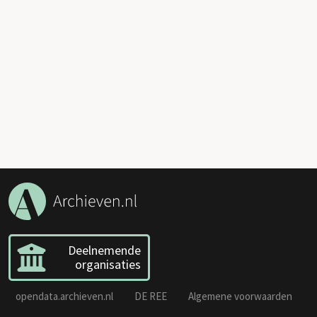
Deelnemende
organisaties
opendata.archieven.nl
DE REE
Algemene voorwaarden