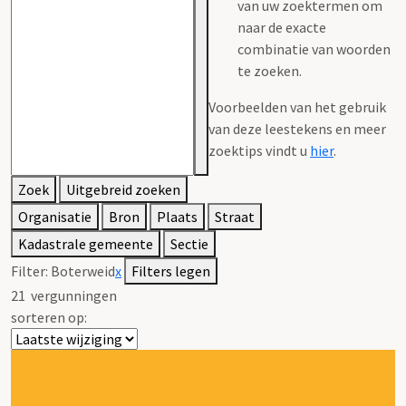
van uw zoektermen om
naar de exacte
combinatie van woorden
te zoeken.
Voorbeelden van het gebruik
van deze leestekens en meer
zoektips vindt u
hier
.
Zoek
Uitgebreid zoeken
Organisatie
Bron
Plaats
Straat
Kadastrale gemeente
Sectie
Filter:
Boterweid
x
Filters legen
21
vergunningen
sorteren op: