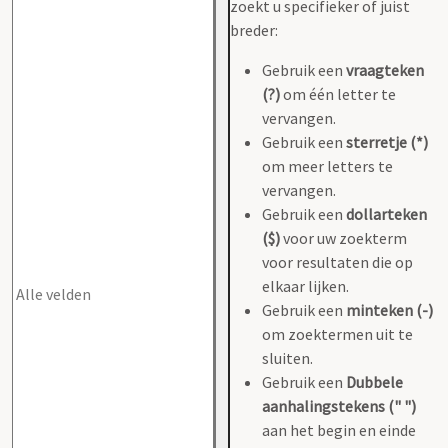
zoekt u specifieker of juist
breder:
Gebruik een
vraagteken
(?)
om één letter te
vervangen.
Gebruik een
sterretje (*)
om meer letters te
vervangen.
Gebruik een
dollarteken
($)
voor uw zoekterm
voor resultaten die op
elkaar lijken.
Gebruik een
minteken (-)
om zoektermen uit te
sluiten.
Gebruik een
Dubbele
aanhalingstekens (" ")
aan het begin en einde