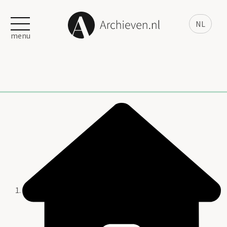
NL
menu