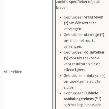
zoekt u specifieker of juist
breder:
Gebruik een
vraagteken
(?)
om één letter te
vervangen.
Gebruik een
sterretje (*)
om meer letters te
vervangen.
Gebruik een
dollarteken
($)
voor uw zoekterm
voor resultaten die op
elkaar lijken.
Gebruik een
minteken (-)
om zoektermen uit te
sluiten.
Gebruik een
Dubbele
aanhalingstekens (" ")
aan het begin en einde