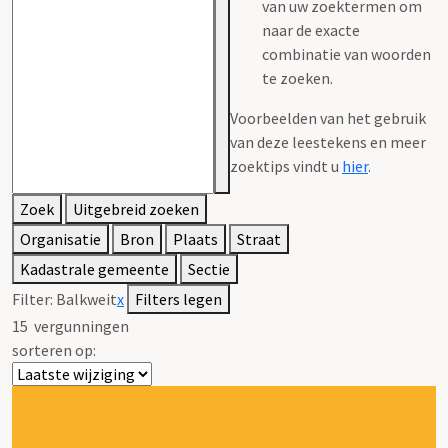
van uw zoektermen om
naar de exacte
combinatie van woorden
te zoeken.
Voorbeelden van het gebruik
van deze leestekens en meer
zoektips vindt u
hier
.
Zoek
Uitgebreid zoeken
Organisatie
Bron
Plaats
Straat
Kadastrale gemeente
Sectie
Filter:
Balkweit
x
Filters legen
15
vergunningen
sorteren op: