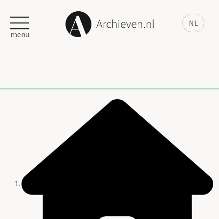
NL
menu