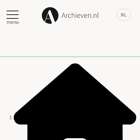
NL
menu