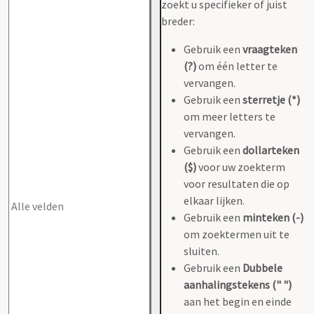
zoekt u specifieker of juist
breder:
Gebruik een
vraagteken
(?)
om één letter te
vervangen.
Gebruik een
sterretje (*)
om meer letters te
vervangen.
Gebruik een
dollarteken
($)
voor uw zoekterm
voor resultaten die op
elkaar lijken.
Gebruik een
minteken (-)
om zoektermen uit te
sluiten.
Gebruik een
Dubbele
aanhalingstekens (" ")
aan het begin en einde