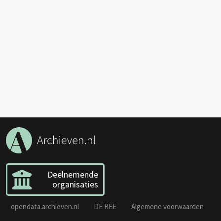
Deelnemende
organisaties
opendata.archieven.nl
DE REE
Algemene voorwaarden