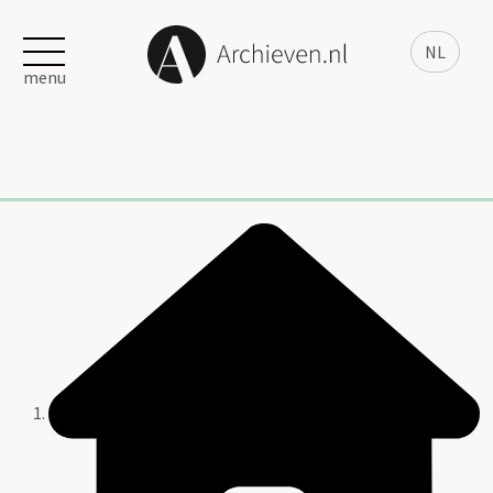
NL
menu