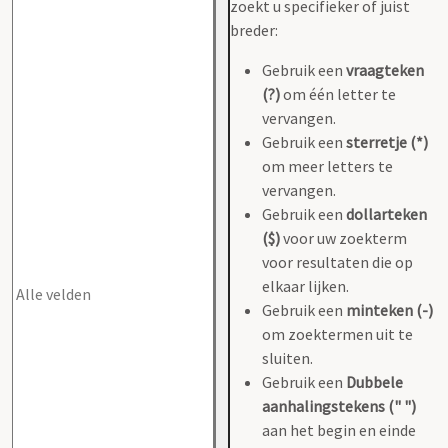
zoekt u specifieker of juist
breder:
Gebruik een
vraagteken
(?)
om één letter te
vervangen.
Gebruik een
sterretje (*)
om meer letters te
vervangen.
Gebruik een
dollarteken
($)
voor uw zoekterm
voor resultaten die op
elkaar lijken.
Gebruik een
minteken (-)
om zoektermen uit te
sluiten.
Gebruik een
Dubbele
aanhalingstekens (" ")
aan het begin en einde