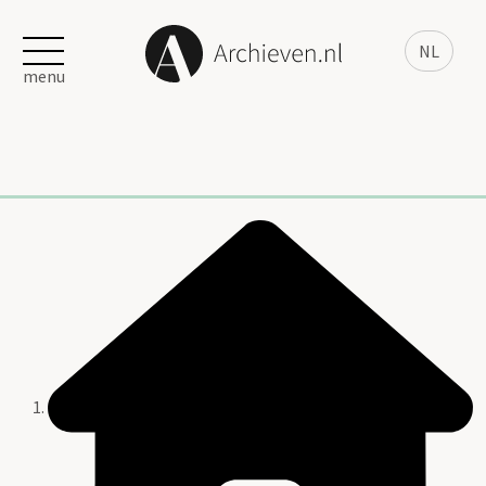
NL
menu