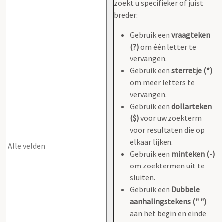
zoekt u specifieker of juist
breder:
Gebruik een
vraagteken
(?)
om één letter te
vervangen.
Gebruik een
sterretje (*)
om meer letters te
vervangen.
Gebruik een
dollarteken
($)
voor uw zoekterm
voor resultaten die op
elkaar lijken.
Gebruik een
minteken (-)
om zoektermen uit te
sluiten.
Gebruik een
Dubbele
aanhalingstekens (" ")
aan het begin en einde