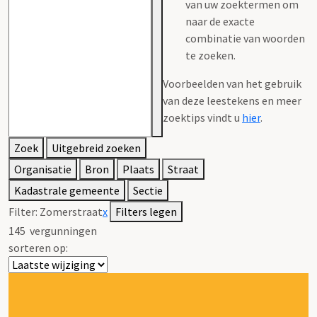
van uw zoektermen om
naar de exacte
combinatie van woorden
te zoeken.
Voorbeelden van het gebruik
van deze leestekens en meer
zoektips vindt u
hier
.
Zoek
Uitgebreid zoeken
Organisatie
Bron
Plaats
Straat
Kadastrale gemeente
Sectie
Filter:
Zomerstraat
x
Filters legen
145
vergunningen
sorteren op: