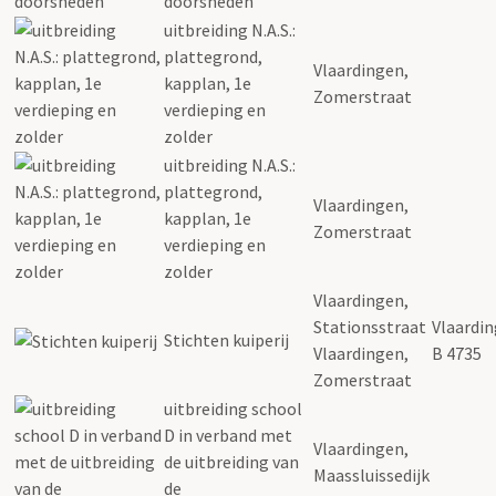
doorsneden
uitbreiding N.A.S.:
plattegrond,
Vlaardingen,
kapplan, 1e
Zomerstraat
verdieping en
zolder
uitbreiding N.A.S.:
plattegrond,
Vlaardingen,
kapplan, 1e
Zomerstraat
verdieping en
zolder
Vlaardingen,
Stationsstraat
Vlaardin
Stichten kuiperij
Vlaardingen,
B 4735
Zomerstraat
uitbreiding school
D in verband met
Vlaardingen,
de uitbreiding van
Maassluissedijk
de