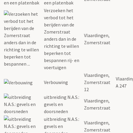
een platenbak
Verzoeken het
verbod tot het
berijden van de
Zomerstraat
Vlaardingen,
anders dan in de
Zomerstraat
richting te willen
beperken tot
bespannen rij- en
voertuigen
Vlaardingen,
Vlaardin
Verbouwing
Zomerstraat
A 247
12
uitbreiding N.A.S.:
Vlaardingen,
gevels en
Zomerstraat
doorsneden
uitbreiding N.A.S.:
Vlaardingen,
gevels en
Zomerstraat