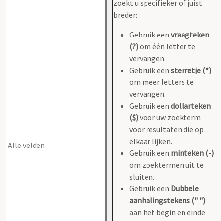
zoekt u specifieker of juist
breder:
Gebruik een
vraagteken
(?)
om één letter te
vervangen.
Gebruik een
sterretje (*)
om meer letters te
vervangen.
Gebruik een
dollarteken
($)
voor uw zoekterm
voor resultaten die op
elkaar lijken.
Gebruik een
minteken (-)
om zoektermen uit te
sluiten.
Gebruik een
Dubbele
aanhalingstekens (" ")
aan het begin en einde