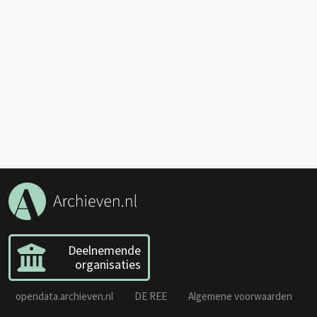
Deelnemende
organisaties
opendata.archieven.nl
DE REE
Algemene voorwaarden