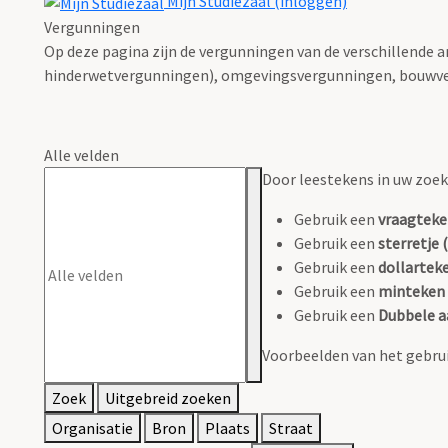
Mijn Studiezaal (inloggen)
Vergunningen
Op deze pagina zijn de vergunningen van de verschillende 
hinderwetvergunningen), omgevingsvergunningen, bouwve
Alle velden
Door leestekens in uw zoeko
Gebruik een
vraagteke
Gebruik een
sterretje (
Gebruik een
dollarteke
Gebruik een
minteken 
Gebruik een
Dubbele a
Voorbeelden van het gebrui
Zoek
Uitgebreid zoeken
Organisatie
Bron
Plaats
Straat