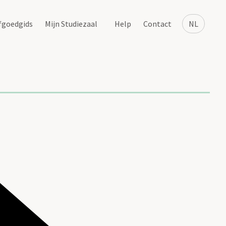
fgoedgids
Mijn Studiezaal
Help
Contact
NL