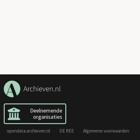
Deelnemende
organisaties
opendata.archieven.nl
DE REE
Algemene voorwaarden