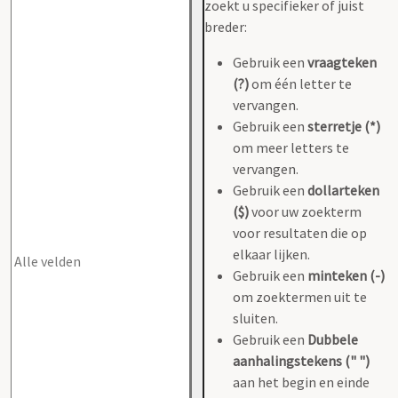
zoekt u specifieker of juist
breder:
Gebruik een
vraagteken
(?)
om één letter te
vervangen.
Gebruik een
sterretje (*)
om meer letters te
vervangen.
Gebruik een
dollarteken
($)
voor uw zoekterm
voor resultaten die op
elkaar lijken.
Gebruik een
minteken (-)
om zoektermen uit te
sluiten.
Gebruik een
Dubbele
aanhalingstekens (" ")
aan het begin en einde