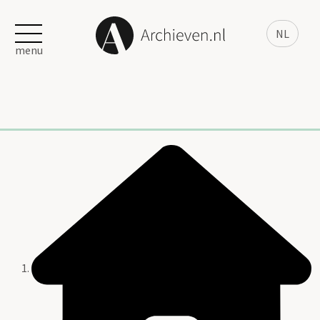
NL
menu