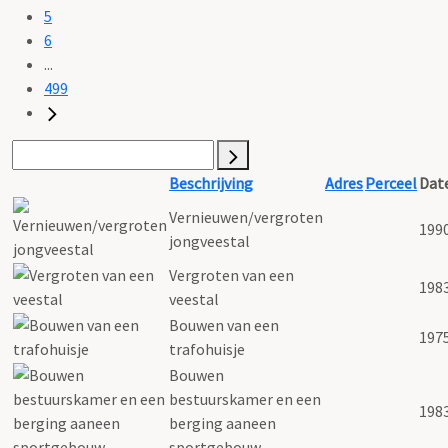
5
6
...
499
Beschrijving
Adres
Perceel
Dat
Vernieuwen/vergroten
199
jongveestal
Vergroten van een
198
veestal
Bouwen van een
197
trafohuisje
Bouwen
bestuurskamer en een
198
berging aaneen
sportgebouw