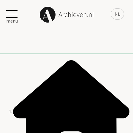
NL
menu