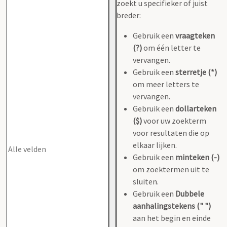
zoekt u specifieker of juist
breder:
Gebruik een
vraagteken
(?)
om één letter te
vervangen.
Gebruik een
sterretje (*)
om meer letters te
vervangen.
Gebruik een
dollarteken
($)
voor uw zoekterm
voor resultaten die op
elkaar lijken.
Gebruik een
minteken (-)
om zoektermen uit te
sluiten.
Gebruik een
Dubbele
aanhalingstekens (" ")
aan het begin en einde