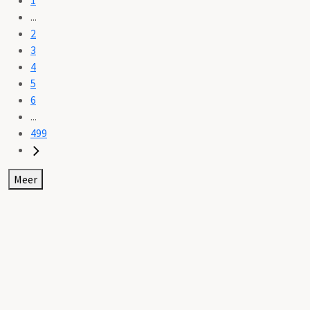
...
2
3
4
5
6
...
499
Meer